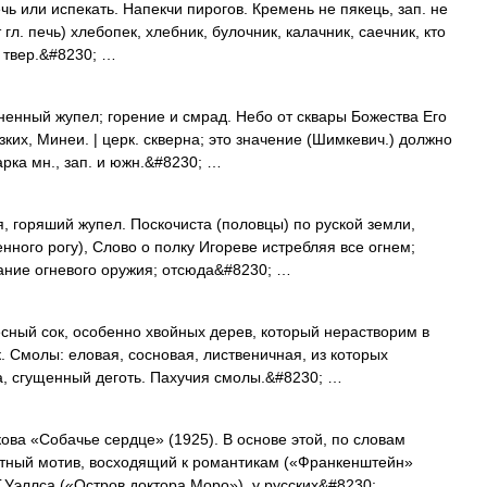
печь или испекать. Напекчи пирогов. Кремень не пякець, зап. не
 гл. печь) хлебопек, хлебник, булочник, калачник, саечник, кто
, твер.&#8230; …
гненный жупел; горение и смрад. Небо от сквары Божества Его
зких, Минеи. | церк. скверна; это значение (Шимкевич.) должно
арка мн., зап. и южн.&#8230; …
, горяший жупел. Поскочиста (половцы) по руской земли,
нного рогу), Слово о полку Игореве истребляя все огнем;
вание огневого оружия; отсюда&#8230; …
сный сок, особенно хвойных дерев, который нерастворим в
к. Смолы: еловая, сосновая, лиственичная, из которых
а, сгущенный деготь. Пахучия смолы.&#8230; …
ова «Собачье сердце» (1925). В основе этой, по словам
тный мотив, восходящий к романтикам («Франкенштейн»
.Уэллса («Остров доктора Моро»), у русских&#8230; …