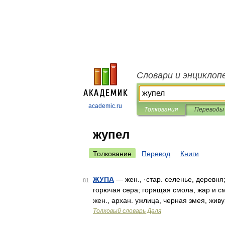
Словари и энциклоп
academic.ru
Толкования
Переводы
жупел
Толкование
Перевод
Книги
ЖУПА
— жен., ·стар. селенье, деревня;
81
горючая сера; горящая смола, жар и 
жен., архан. ужлица, черная змея, жи
Толковый словарь Даля