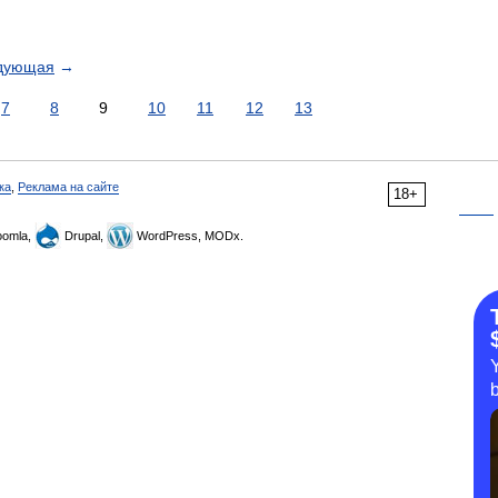
дующая
→
7
8
9
10
11
12
13
ка
,
Реклама на сайте
18+
omla,
Drupal,
WordPress, MODx.