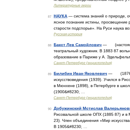
Литературные герои
НАУКА
— система знаний о природе, о
87
ясное познание истины, просвещение р
старости подспорье». На Руси наука во
Русская история
Бакст Лев Самойлович
— (настоящая
88
театральный художник. В 1883 87 воль
образование в Париже у А. Эдельфельт
Санкт-Петербург (энциклопедия)
Билибин Иван Яковлевич
— (1876 19
89
искусствоведения (1939). Учился в Рис
в Мюнхене (1898), в Петербурге в школ
(1900&#8230; …
Санкт-Петербург (энциклопедия)
Добужинский Мстислав Валерьянов
90
Рисовальной школе ОПХ (1885 87) и в 
23). Член объединения «Мир искусства»
В 1905&#8230; …