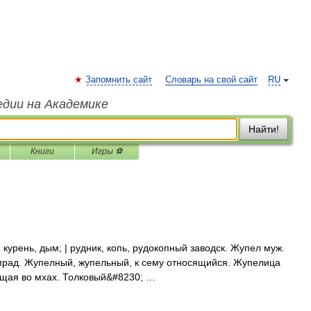
Запомнить сайт
Словарь на свой сайт
RU
едии на Академике
Найти!
Книги
Игры ⚽
 курень, дым; | рудник, копь, рудокопный заводск. Жупел муж.
смрад. Жупелный, жупельный, к сему относящийся. Жупелица
вущая во мхах. Толковый&#8230; …