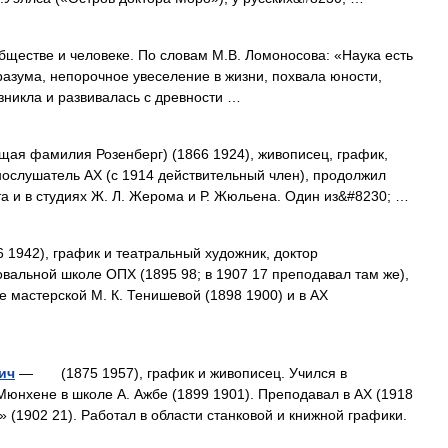
бществе и человеке. По словам М.В. Ломоносова: «Наука есть
азума, непорочное увеселение в жизни, похвала юности,
зникла и развивалась с древности …
 фамилия Розенберг) (1866 1924), живописец, график,
нослушатель АХ (с 1914 действительный член), продолжил
а и в студиях Ж. Л. Жерома и Р. Жюльена. Один из&#8230; …
42), график и театральный художник, доктор
овальной школе ОПХ (1895 98; в 1907 17 преподавал там же),
е мастерской М. К. Тенишевой (1898 1900) и в АХ
ич
— (1875 1957), график и живописец. Учился в
Мюнхене в школе А. Ажбе (1899 1901). Преподавал в АХ (1918
 (1902 21). Работал в области станковой и книжной графики.