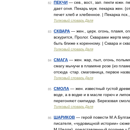
ПЕКЧИ
— сев., вост., зап. пекти южн. 
82
дает огня. Пекарь муж. пекарка жен. (от
печет хлеб и хлебенное. | Пекарка пск.
Толковый словарь Даля
СКВАРА
— жен., церк. огонь, пламя, о
83
вскурится, Пролог. Скварами жертв мер
быть ближе к коренному. | Сквара и скв
Толковый словарь Даля
СМАГА
— жен. жар, пыл, огонь, полымя
84
смагу мычучи в пламяне розе (из пламе
отсюда ·стар. смаговница, первое наз
Толковый словарь Даля
СМОЛА
— жен. известный густой древе
85
воде, а в водке и в масле горюч и липо
перегоняют скипидар. Березовая смол
Толковый словарь Даля
ШАРИКОВ
— герой повести М.А.Булгак
86
писателя, «чудовищной истории» сюже
М.Шелли), представленный позднее у Г